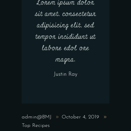
Lorem ipsum dolor
sit amet, consectetur
adipisicing elit, sed
tempor incididunt ut
labore edol ore
magna.
Justin Ray
admin@BMJ
October 4, 2019
Top Recipes